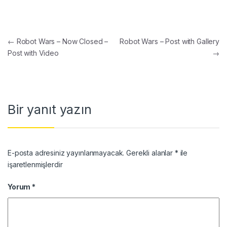
Yazı gezinmesi
←
Robot Wars – Now Closed –
Robot Wars – Post with Gallery
Post with Video
→
Bir yanıt yazın
E-posta adresiniz yayınlanmayacak.
Gerekli alanlar
*
ile
işaretlenmişlerdir
Yorum
*