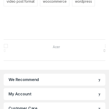
video post format
woocommerce
wordpress
B
r
a
n
We Recommend
d
s
My Account
C
Customer Care