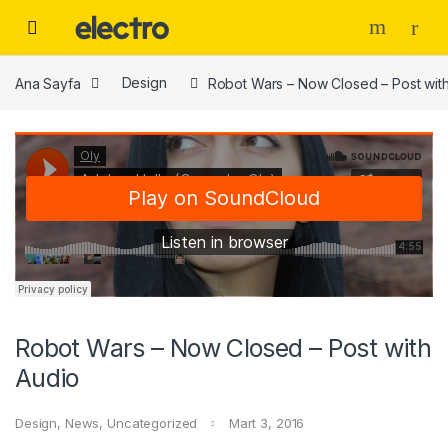
Skip to navigation
Skip to content
Ana Sayfa
Design
Robot Wars – Now Closed – Post wit
Robot Wars – Now Closed – Post with
Audio
Design
,
News
,
Uncategorized
Mart 3, 2016